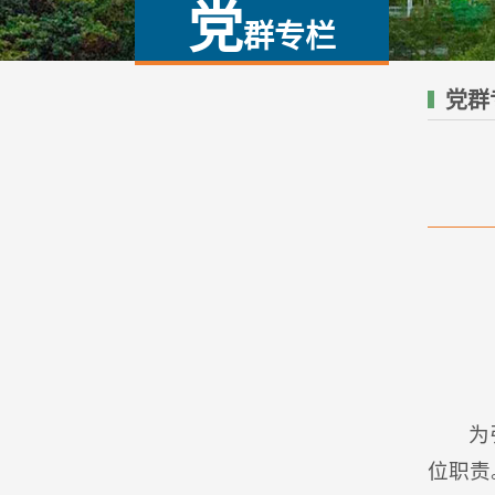
党
群专栏
党群
为
位职责