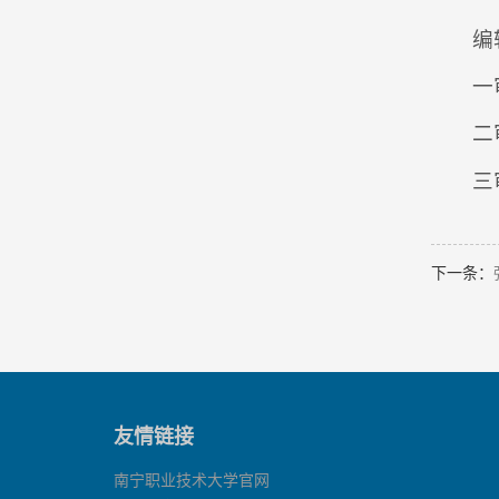
编
一
二
三
下一条：
友情链接
南宁职业技术大学官网