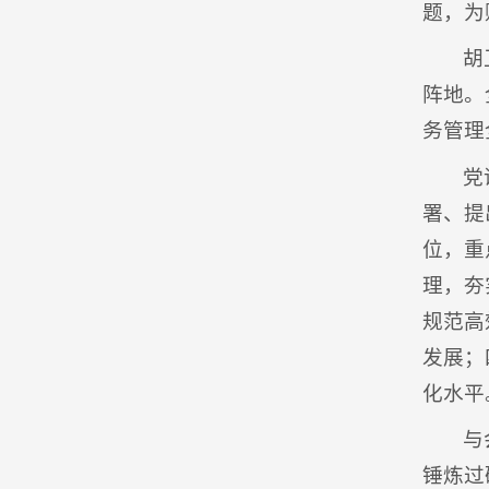
题，为
胡
阵地。
务管理
党
署、提
位，重
理，夯
规范高
发展；
化水平
与
锤炼过