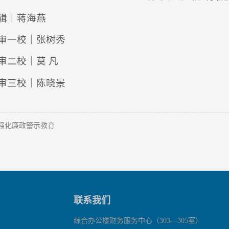
辑｜蒋海燕
审一校｜张树秀
审二校｜莫 凡
审三校｜陈晓景
强化廉政警示教育
联系我们
综合办公楼财务服务中心（303—305室）