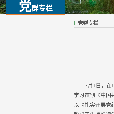
党
群专栏
党群专栏
7
月
1
日，
在
学习贯彻《中国
以《扎实开展党