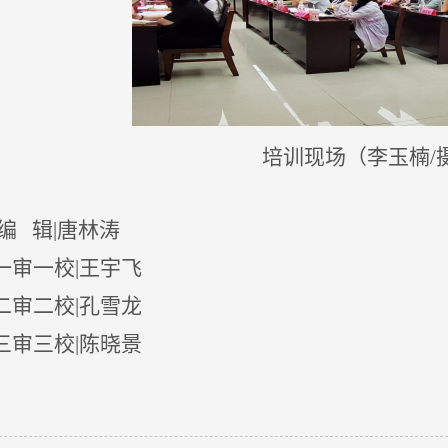
培训现场（李玉楠
/
 辑|唐林涛
审一校|王宇飞
审二校|孔雪龙
审三校|陈晓景