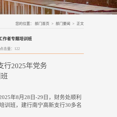
您的位置：
部门首页
>
部门要闻
> 正文
务工作者专题培训班
8 点击量：
122
支行
2025年党务
训班
2025年8月28日
-29日
，
财务处顺利
题培训班
，
建行南宁高新支行
30多
名