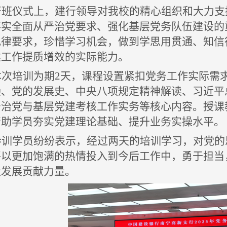
开班仪式上，
建行领导
对我
校的精心组织和大力支
落实全面从严治党要求、强化基层党务队伍建设的
纪律要求，珍惜学习机会，做到学思用贯通、知信
建工作提质增效的实际能力。
本次培训为期
2天，课程设置紧扣党务工作实际需求
操、党的发展史、中央八项规定精神解读、习近平
严治党与基层党建考核工作实务等核心内容。授课
帮助学员夯实党建理论基础、提升业务实操水平。
参训学员纷纷表示，
经过两天的培训学习，对党的
将以
更加
饱满的热情投入
到今后工作中
，
勇于担当
量发展贡献力量。