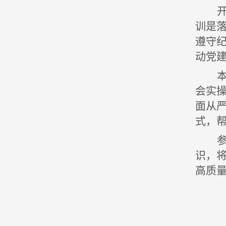
训是
遵守
动党
会实
面从
式，
识，
高质